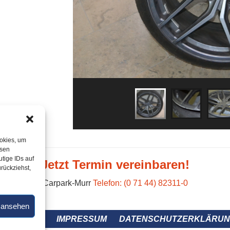
ookies, um
esen
tige IDs auf
Jetzt Termin vereinbaren!
urückziehst,
Carpark-Murr
Telefon: (0 71 44) 82311-0
n ansehen
 ÜBER UNS
IMPRESSUM
DATENSCHUTZERKLÄRU