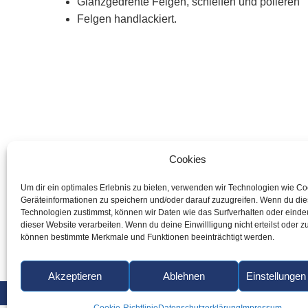
Glanzgedrehte Felgen, schleifen und polieren
Felgen handlackiert.
Cookies
Um dir ein optimales Erlebnis zu bieten, verwenden wir Technologien wie C
Geräteinformationen zu speichern und/oder darauf zuzugreifen. Wenn du di
Technologien zustimmst, können wir Daten wie das Surfverhalten oder eindeu
dieser Website verarbeiten. Wenn du deine Einwillligung nicht erteilst oder z
können bestimmte Merkmale und Funktionen beeinträchtigt werden.
Akzeptieren
Ablehnen
Einstellunge
KONTAKTFORMULAR
WIR